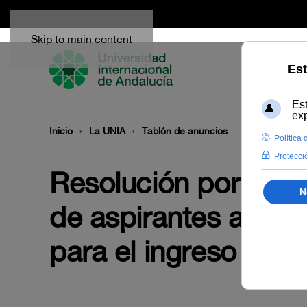
Skip to main content
Inicio
La UNIA
Tablón de anuncios
Resolución por la qu
de aspirantes admiti
para el ingreso en la