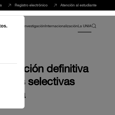
ca
Registro electrónico
Atención al estudiante
ria
Profesorado
Investigación
Internacionalización
La UNIA
relación definitiva
uebas selectivas
rativa