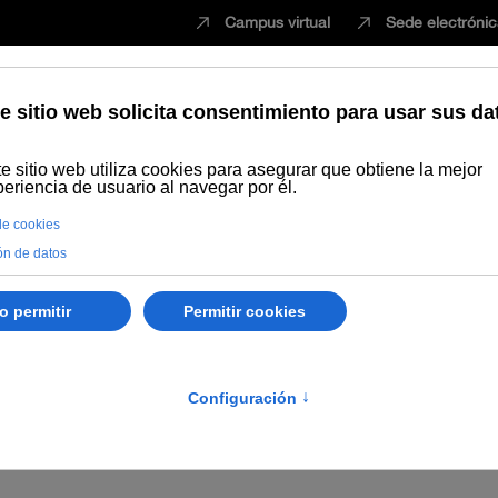
Campus virtual
Sede electróni
Estudiar
Innovación
Vida universita
e se declara aprobada la 
dos y excluidos a las pr
 Escala Auxiliar Administ