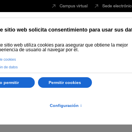
Campus virtual
Sede electróni
Estudiar
Innovación
Vida universita
 por la que se convocan
nes en Materia de Igual
finitiva: 22 Diciembre 2020