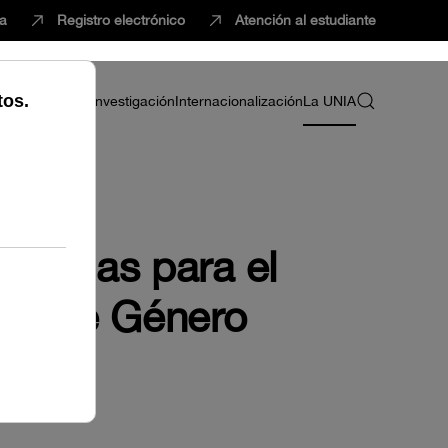
ca
Registro electrónico
Atención al estudiante
ria
Profesorado
Investigación
Internacionalización
La UNIA
 Ayudas para el
dad de Género