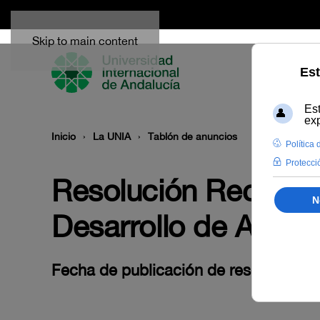
Skip to main content
Inicio
La UNIA
Tablón de anuncios
Resolución Rectoral
Desarrollo de Accio
Fecha de publicación de resolución de