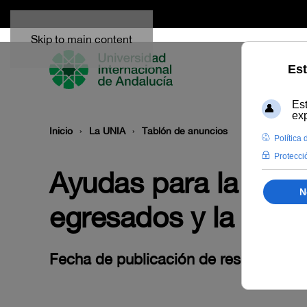
Skip to main content
Inicio
La UNIA
Tablón de anuncios
Ayudas para la asis
egresados y la V es
Fecha de publicación de resolución p