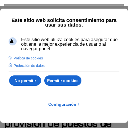
Skip to main content
Inicio
La UNIA
Tablón de anuncios
Relación provisional de
personas aspirantes
admitidas y excluidas a la
convocatoria
extraordinaria para la
provisión de puestos de