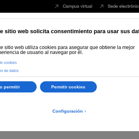
Campus virtual
Sede electróni
Estudiar
Innovación
Vida universita
misión Evaluadora de las
es a cubrir puesto de tr