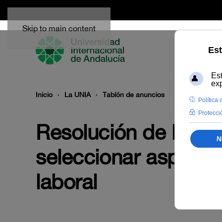
Skip to main content
Inicio
La UNIA
Tablón de anuncios
Resolución de la Co
seleccionar aspirant
laboral