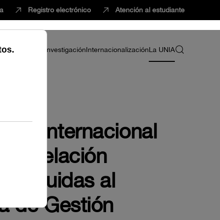
ca
Registro electrónico
Atención al estudiante
ria
Profesorado
Investigación
Internacionalización
La UNIA
idad Internacional
 la relación
 excluidas al
la de Gestión