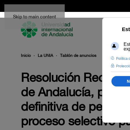
Skip to main content
Inicio
La UNIA
Tablón de anuncios
Resolución Rectoral 
de Andalucía, por la
definitiva de person
proceso selectivo pa