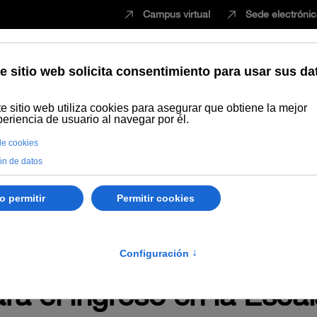
Campus virtual
Sede electróni
Estudiar
Innovación
Vida universita
240/2023, de la Univers
 que se declara aprobada
as aspirantes admitidas y
ra el ingreso en la Esca