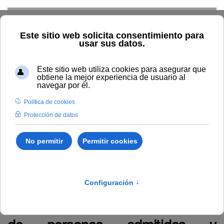
Skip to main content
Home
La UNIA
TOUNIA
Personal
Anuncio relativo a
la Resolución 3/2025 de la Gerencia, por la que se aprueba la
relación provisional de personas admitidas y excluidas a la
convocatoria de proceso único y extraordinario de acceso a la
carrera Profesional Horizontal del Personal Técnico de Gestión y
Administración y Servicios (PTGAS) de la Universidad
Internacional de Andalucía.
Anuncio relativo a la Resolución
3/2025 de la Gerencia, por la que
se aprueba la relación provisional