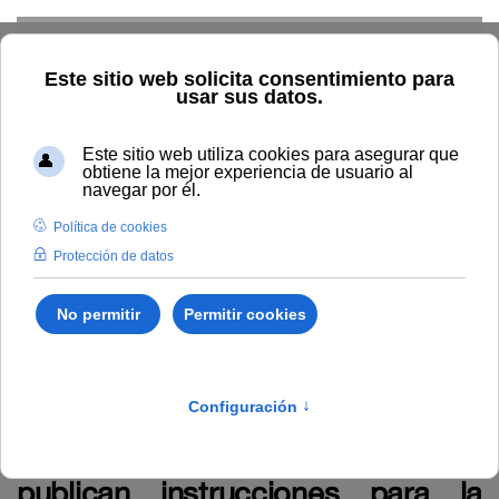
Skip to main content
Home
La UNIA
TOUNIA
Personal
Anuncio relativo al
Acuerdo del Tribunal del proceso selectivo para el ingreso en la
Escala de Gestión Universitaria por el que se publican
instrucciones para la realización del primer ejercicio de la fase de
oposición. (Ref. Código: C250FB01)
Anuncio relativo al Acuerdo del
Tribunal del proceso selectivo
para el ingreso en la Escala de
Gestión Universitaria por el que se
publican instrucciones para la