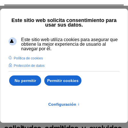
Skip to main content
Home
La UNIA
TOUNIA
Alumnado: convocatorias
Anuncio relativo a la Resolución Rectoral 172/2025 por la que se
publica la relación definitiva de solicitudes admitidas y excluidas,
de la convocatoria de una ayuda dentro del programa becas
Santander Excelencia 360º para fomentar la excelencia
académica del estudiantado matriculado en másteres
universitarios del curso académico 2024/25.
Anuncio relativo a la Resolución
Rectoral 172/2025 por la que se
publica la relación definitiva de