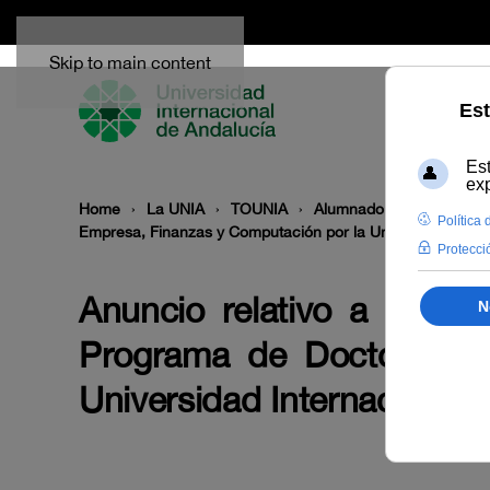
Skip to main content
Home
La UNIA
TOUNIA
Alumnado: convocatoria
Empresa, Finanzas y Computación por la Universidad Inter
Anuncio relativo a la publ
Programa de Doctorado 
Universidad Internacional 