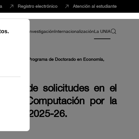
ca
Registro electrónico
Atención al estudiante
ria
Profesorado
Investigación
Internacionalización
La UNIA
 solicitudes en el Programa de Doctorado en Economía,
sional de solicitudes en el
as y Computación por la
adémico 2025-26.