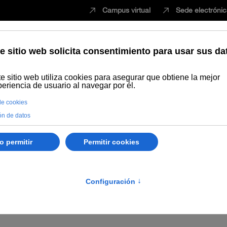
Campus virtual
Sede electróni
Estudiar
Innovación
Vida universita
s
Anuncio relativo a la publicación de la valoración provisional de
nacional de Andalucía, para el curso académico 2025-26.
icación de la valoración provi
en Economía, Empresa, Finanz
de Andalucía, para el curso ac