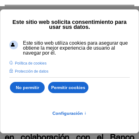
Skip to main content
Home
La UNIA
TOUNIA
Alumnado: convocatorias
Anuncio relativo a la Propuesta provisional de solicitudes
admitidas y excluidas correspondiente a la convocatoria en
colaboración con el Banco Santander, de ayudas predoctorales
para estancias internacionales.
Anuncio relativo a la Propuesta
provisional de solicitudes
admitidas y excluidas
correspondiente a la convocatoria
en colaboración con el Banco