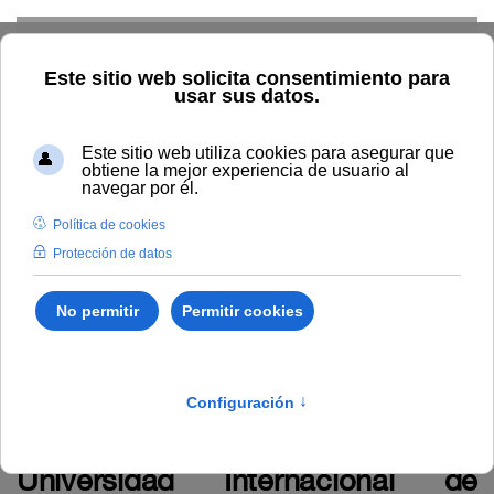
Skip to main content
Home
La UNIA
TOUNIA
Personal
Anuncio relativo a
la Resolución Rectoral 23/2026, de la Universidad Internacional
de Andalucía, por la que se declara aprobada la relación
provisional de personas aspirantes admitidas y excluidas al
proceso selectivo para el ingreso en la Escala Auxiliar
Administrativa de esta Universidad, por el sistema de acceso
libre, en la localidad de Palos de la Frontera, Paraje de La Rábida
(Huelva).
Anuncio relativo a la Resolución
Rectoral 23/2026, de la
Universidad Internacional de