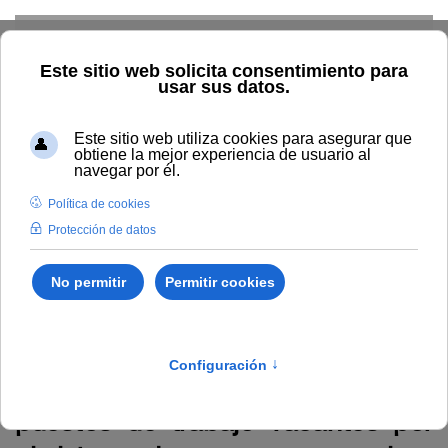
Skip to main content
Home
La UNIA
TOUNIA
Personal
Anuncio relativo a
la Resolución Rectoral 107/2026 que aprueba el listado definitivo
de admitidos y excluidos para la provisión de puestos de trabajo
vacantes por el sistema de concurso general.
Anuncio relativo a la Resolución
Rectoral 107/2026 que aprueba el
listado definitivo de admitidos y
excluidos para la provisión de
puestos de trabajo vacantes por