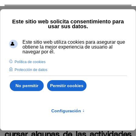
Skip to main content
Home
La UNIA
TOUNIA
Alumnado: convocatorias
Anuncio relativo a la propuesta provisional de admitidos y
excluidos de solicitantes de becas y ayudas de la convocatoria
para cursar algunas de las actividades académicas de los
Cursos de Verano 2026 en la Sede de Baeza.
Anuncio relativo a la propuesta
provisional de admitidos y
excluidos de solicitantes de becas
y ayudas de la convocatoria para
cursar algunas de las actividades