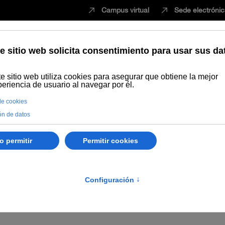
Campus virtual
Sede electróni
Estudiar
Innovación
Vida universita
s
Anuncio relativo a la propuesta provisional de adjudicación y de
émicas de los Cursos de Verano 2026 de la Sede de la Rábida.
uesta provisional de adjudicac
 UNIA–Fundación Bancaria Unica
de Verano 2026 de la Sede de l