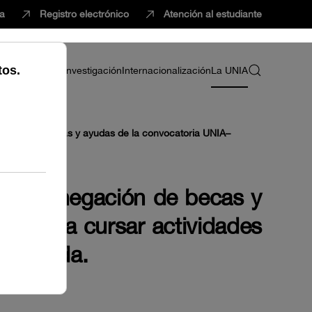
ca
Registro electrónico
Atención al estudiante
ria
Profesorado
Investigación
Internacionalización
La UNIA
negación de becas y ayudas de la convocatoria UNIA–
ión y denegación de becas y
ja para cursar actividades
a Rábida.