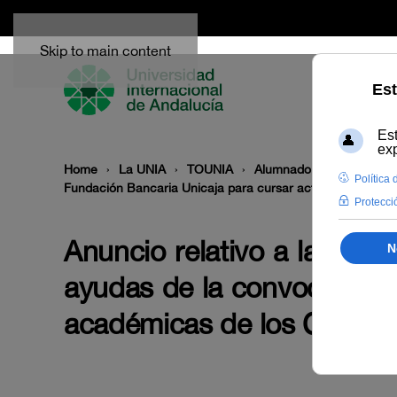
Skip to main content
Home
La UNIA
TOUNIA
Alumnado: convocatoria
Fundación Bancaria Unicaja para cursar actividades acad
Anuncio relativo a la prop
ayudas de la convocatoria
académicas de los Cursos 