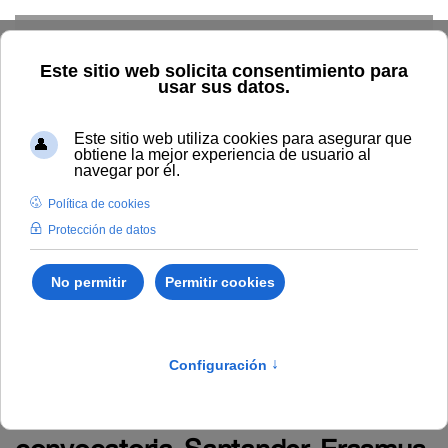
Skip to main content
Home
La UNIA
TOUNIA
Alumnado: convocatorias
Anuncio relativo a la propuesta provisional de admitidos y
excluidos de solicitantes de la convocatoria Santander Erasmus,
para promover y fomentar la realización de estancias
académicas y prácticas de estudiantes nacionales e
internacionales matriculados en esta Universidad para cursar
másteres oficiales Universitarios en el curso académico 2025/26.
Anuncio relativo a la propuesta
provisional de admitidos y
excluidos de solicitantes de la