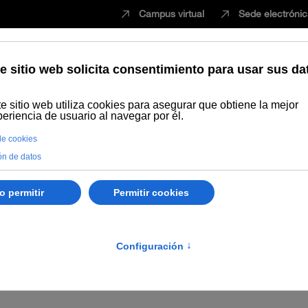
Campus virtual
Sede electróni
Estudiar
Innovación
Vida universita
s
Anuncio relativo a Propuesta provisional de adjudicación y dene
taria previa, en la Universidad Internacional de Andalucía, para el cu
sta provisional de adjudicaci
ñanzas propias de formación 
revia, en la Universidad Internac
25.