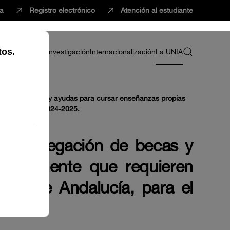
ca
Registro electrónico
Atención al estudiante
ria
Profesorado
Investigación
Internacionalización
La UNIA
gación de becas y ayudas para cursar enseñanzas propias
rso académico 2024-2025.
ón y denegación de becas y
permanente que requieren
ional de Andalucía, para el