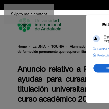
Skip to main content
Home
La UNIA
TOUNIA
Alumnado: convocatoria
de formación permanente que requieren titulación universi
Anuncio relativo a Propue
ayudas para cursar ense
titulación universitaria p
curso académico 2024-20