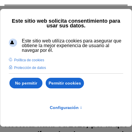
Skip to main content
Home
La UNIA
TOUNIA
Profesorado: convocatorias
Anuncio relativo a la Resolución Rectoral núm. 58/2025, por la
que se amplía el plazo para la presentación de solicitudes a la
convocatoria por la que se crea un banco de expertos en
inteligencia artificial aplicada a entornos empresariales y
financieros y la participación en los procesos de selección de
docentes en el marco eliA para la impartición del Máster
Universitario en Inteligencia Artificial aplicada a entornos
empresariales y financieros (3500688).
Anuncio relativo a la Resolución
Rectoral núm. 58/2025, por la que