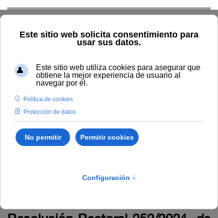
Skip to main content
Home
La UNIA
TOUNIA
Alumnado: convocatorias
Anuncio relativo a la publicación de la relación provisional de
admitidos conforme a la Resolución Rectoral 252/2024, de 29 de
octubre, de la Universidad Internacional de Andalucía, por la que
se convocan Premios Extraordinarios de Doctorado de la
Universidad Internacional de Andalucía (curso académico 2023-
2024).
Anuncio relativo a la publicación
de la relación provisional de
admitidos conforme a la