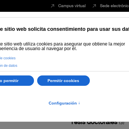
Campus virtual
Sede electróni
Estudiar
Innovación
Vida universita
Tesis doctorales
(3)