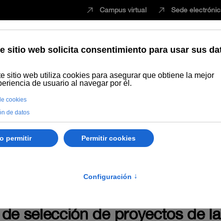
Campus virtual
Sede electróni
Estudiar
Innovación
Vida universita
as
Proyectos innovación
n
de selección de proyectos de la 