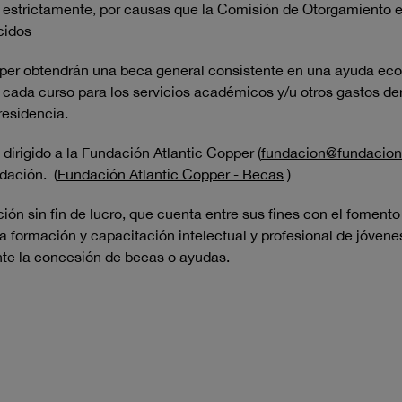
estrictamente, por causas que la Comisión de Otorgamiento ent
cidos
pper obtendrán una beca general consistente en una ayuda econ
en cada curso para los servicios académicos y/u otros gastos de
esidencia.
 dirigido a la Fundación Atlantic Copper (
fundacion@fundacion
dación. (
Fundación Atlantic Copper - Becas
)
ón sin fin de lucro, que cuenta entre sus fines con el foment
 la formación y capacitación intelectual y profesional de jóven
nte la concesión de becas o ayudas.