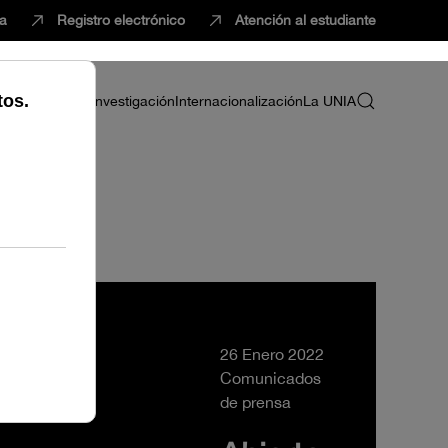
ca
Registro electrónico
Atención al estudiante
ria
Profesorado
Investigación
Internacionalización
La UNIA
26 Enero 2022
Comunicados
de prensa