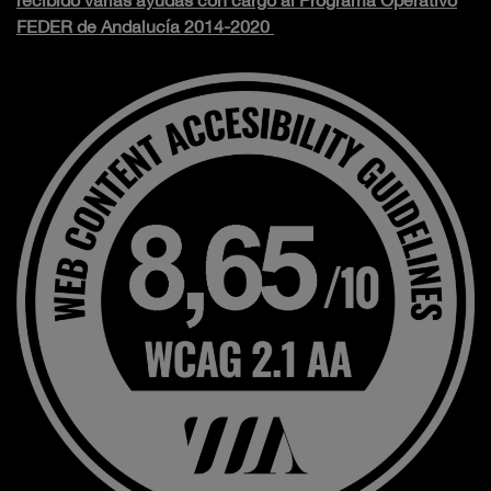
recibido varias ayudas con cargo al Programa Operativo
FEDER de Andalucía 2014-2020