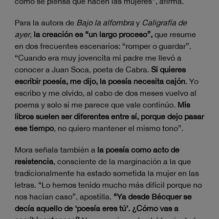
como se piensa que hacen las mujeres”, afirma.
Para la autora de
Bajo la alfombra
y
Caligrafía de
ayer
,
la creación es “un largo proceso”,
que resume
en dos frecuentes escenarios: “romper o guardar”.
“Cuando era muy jovencita mi padre me llevó a
conocer a Juan Soca, poeta de Cabra.
Si quieres
escribir poesía, me dijo, la poesía necesita cajón
. Yo
escribo y me olvido, al cabo de dos meses vuelvo al
poema y solo si me parece que vale continúo.
Mis
libros suelen ser diferentes entre sí, porque dejo pasar
ese tiempo
, no quiero mantener el mismo tono”.
Mora señala también a
la poesía como acto de
resistencia
, consciente de la marginación a la que
tradicionalmente ha estado sometida la mujer en las
letras. “Lo hemos tenido mucho más difícil porque no
nos hacían caso”, apostilla.
“Ya desde Bécquer se
decía aquello de ‘poesía eres tú’. ¿Cómo vas a