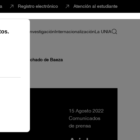
ca
Registro electrónico
Atención al estudiante
ria
Profesorado
Investigación
Internacionalización
La UNIA
a Sede Antonio Machado de Baeza
15 Agosto 2022
Comunicados
de prensa