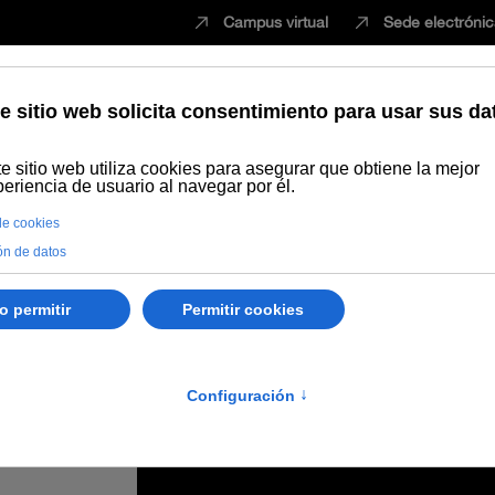
Campus virtual
Sede electróni
Estudiar
Innovación
Vida universita
nostalgia cubana’ la programación de Cultura Abierta en la UNIA de l