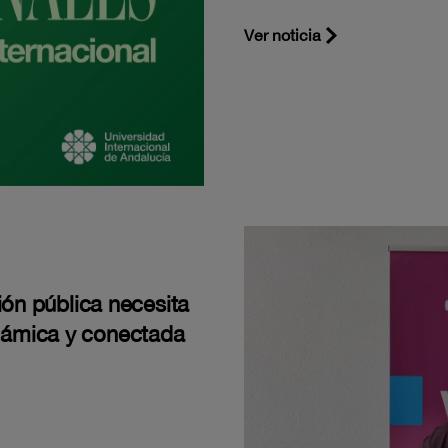
Ver noticia
ión pública necesita
námica y conectada