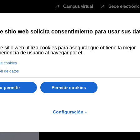
Campus virtual
Sede electróni
Estudiar
Innovación
Vida universita
 para descongestionar los tribunales y ofrecer soluciones más rápi