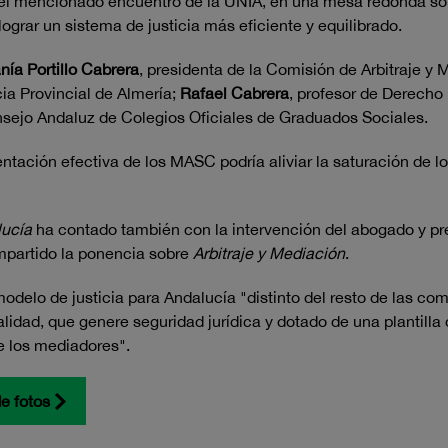
del mencionado encuentro de la UNIA, en una mesa redonda sob
ograr un sistema de justicia más eficiente y equilibrado.
nía Portillo Cabrera
, presidenta de la Comisión de Arbitraje y
cia Provincial de Almería;
Rafael Cabrera
, profesor de Derecho 
onsejo Andaluz de Colegios Oficiales de Graduados Sociales.
tación efectiva de los MASC podría aliviar la saturación de lo
lucía
ha contado también con la intervención del abogado y pr
impartido la ponencia sobre
Arbitraje y Mediación
.
delo de justicia para Andalucía "distinto del resto de las c
alidad, que genere seguridad jurídica y dotado de una plantilla
de los mediadores".
de fotos