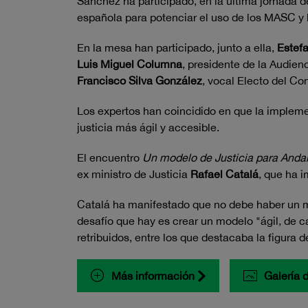
Sánchez ha participado, en la última jornada 
española para potenciar el uso de los MASC y l
En la mesa han participado, junto a ella,
Estefa
Luis Miguel Columna
, presidente de la Audien
Francisco Silva González
, vocal Electo del C
Los expertos han coincidido en que la implemen
justicia más ágil y accesible.
El encuentro
Un modelo de Justicia para Anda
ex ministro de Justicia
Rafael Catalá
, que ha 
Catalá ha manifestado que no debe haber un mo
desafío que hay es crear un modelo "ágil, de c
retribuidos, entre los que destacaba la figura 
Más información
Galería 