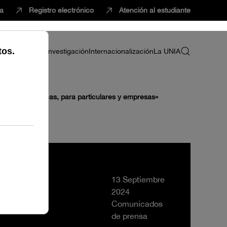
ca
Registro electrónico
Atención al estudiante
ria
Profesorado
Investigación
Internacionalización
La UNIA
das y económicas, para particulares y empresas»
13 Septiembre
2024
Comunicados
de prensa