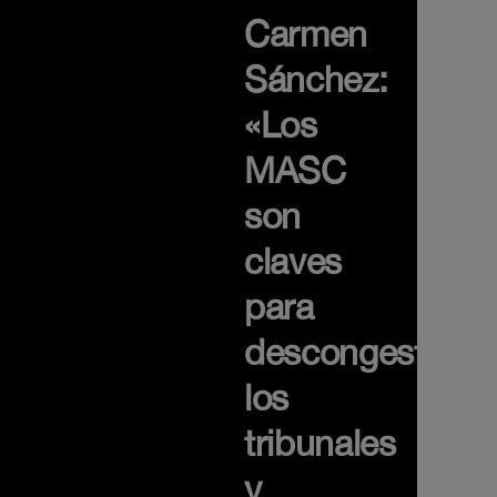
Carmen
Sánchez:
«Los
MASC
son
claves
para
descongestiona
los
tribunales
y