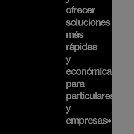
ofrecer
soluciones
más
rápidas
y
económicas,
para
particulares
y
empresas»