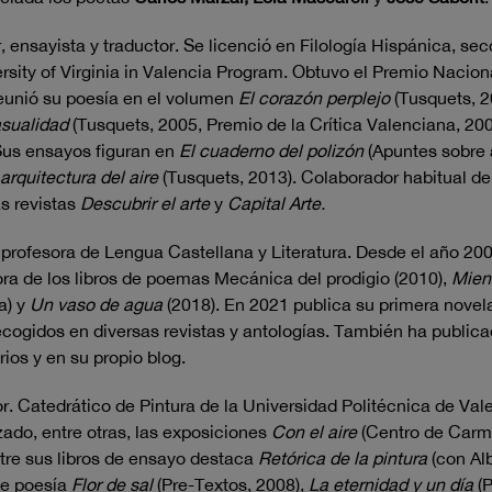
, ensayista y traductor. Se licenció en Filología Hispánica, sec
rsity of Virginia in Valencia Program. Obtuvo el Premio Nacion
eunió su poesía en el volumen
El corazón perplejo
(Tusquets, 2
asualidad
(Tusquets, 2005, Premio de la Crítica Valenciana, 2006
Sus ensayos figuran en
El cuaderno del polizón
(Apuntes sobre a
arquitectura del aire
(Tusquets, 2013). Colaborador habitual de 
as revistas
Descubrir el arte
y
Capital Arte.
 profesora de Lengua Castellana y Literatura. Desde el año 2008
ora de los libros de poemas Mecánica del prodigio (2010),
Mient
a) y
Un vaso de agua
(2018). En 2021 publica su primera novela
ogidos en diversas revistas y antologías. También ha publicado
ios y en su propio blog.
itor. Catedrático de Pintura de la Universidad Politécnica de V
ado, entre otras, las exposiciones
Con el aire
(Centro de Carme
ntre sus libros de ensayo destaca
Retórica de la pintura
(con Alb
 de poesía
Flor de sal
(Pre-Textos, 2008),
La eternidad y un día
(P