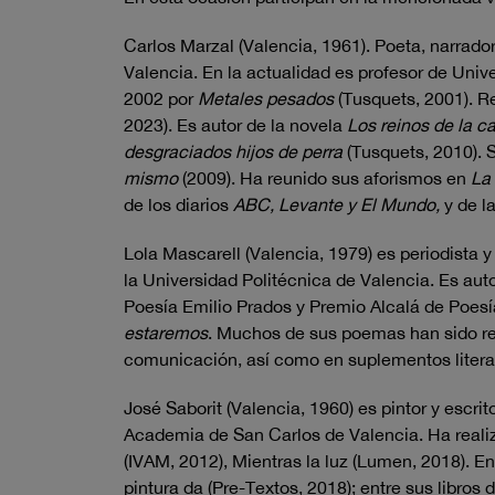
Carlos Marzal (Valencia, 1961). Poeta, narrador
Valencia. En la actualidad es profesor de Unive
2002 por
Metales pesados
(Tusquets, 2001). R
2023). Es autor de la novela
Los reinos de la c
desgraciados hijos de perra
(Tusquets, 2010). 
mismo
(2009). Ha reunido sus aforismos en
La 
de los diarios
ABC, Levante y El Mundo,
y de l
Lola Mascarell (Valencia, 1979) es periodista y
la Universidad Politécnica de Valencia. Es aut
Poesía Emilio Prados y Premio Alcalá de Poesí
estaremos
. Muchos de sus poemas han sido rec
comunicación, así como en suplementos literar
José Saborit (Valencia, 1960) es pintor y escr
Academia de San Carlos de Valencia. Ha realiz
(IVAM, 2012), Mientras la luz (Lumen, 2018). E
pintura da (Pre-Textos, 2018); entre sus libros