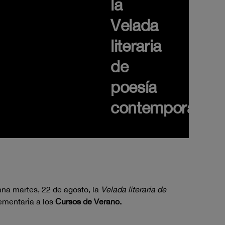
la
Velada
literaria
de
poesía
contemporánea
na martes, 22 de agosto, la
Velada literaria de
ementaria a los
Cursos de Verano.