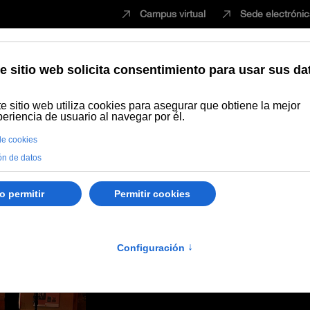
Campus virtual
Sede electróni
Estudiar
Innovación
Vida universita
 en la Sede Antonio Machado de Baeza la Velada literaria de poesía