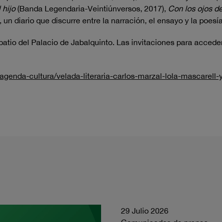
 hijo
(Banda Legendaria-Veintiúnversos, 2017),
Con los ojos d
 un diario que discurre entre la narración, el ensayo y la poesía
 patio del Palacio de Jabalquinto. Las invitaciones para accede
genda-cultura/velada-literaria-carlos-marzal-lola-mascarell-y
29 Julio 2026