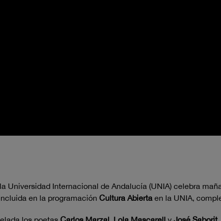
a Universidad Internacional de Andalucía (UNIA) celebra maña
l incluida en la programación
Cultura Abierta
en la UNIA, compl
velada los poetas
Carlos Marzal, Lola Mascarell
y
José Saborit
.