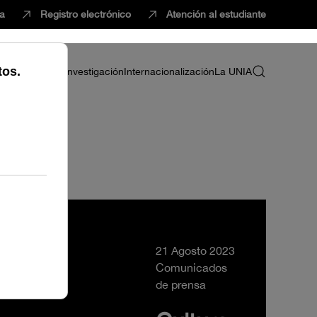
ca
Registro electrónico
Atención al estudiante
ria
Profesorado
Investigación
Internacionalización
La UNIA
 contemporánea
21 Agosto 2023
Comunicados
de prensa