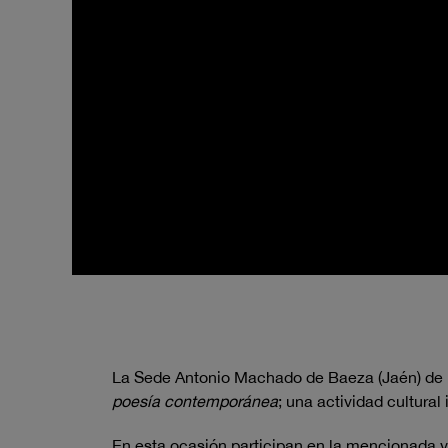
La Sede Antonio Machado de Baeza (Jaén) de l
poesía contemporánea
; una actividad cultura
En esta ocasión participan en la mencionada 