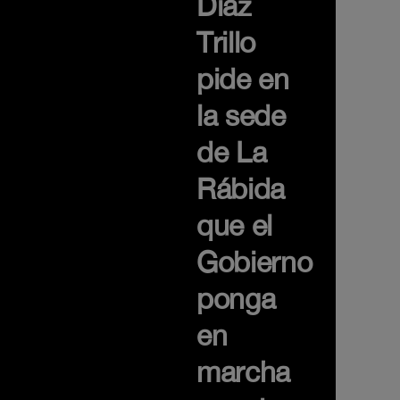
Díaz
Trillo
pide en
la sede
de La
Rábida
que el
Gobierno
ponga
en
marcha