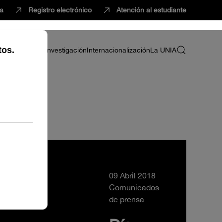
ca
Registro electrónico
Atención al estudiante
ria
Profesorado
Investigación
Internacionalización
La UNIA
limático
09 Abril 2018
Comunicados
de prensa