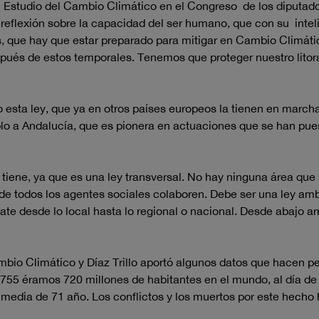
el Estudio del Cambio Climático en el Congreso de los diputados
reflexión sobre la capacidad del ser humano, que con su intel
s, que hay que estar preparado para mitigar en Cambio Climátic
pués de estos temporales. Tenemos que proteger nuestro litor
o esta ley, que ya en otros países europeos la tienen en march
o a Andalucía, que es pionera en actuaciones que se han pue
e tiene, ya que es una ley transversal. No hay ninguna área q
e todos los agentes sociales colaboren. Debe ser una ley amb
te desde lo local hasta lo regional o nacional. Desde abajo a
mbio Climático y Díaz Trillo aportó algunos datos que hacen p
n 1755 éramos 720 millones de habitantes en el mundo, al día d
a media de 71 año. Los conflictos y los muertos por este hech