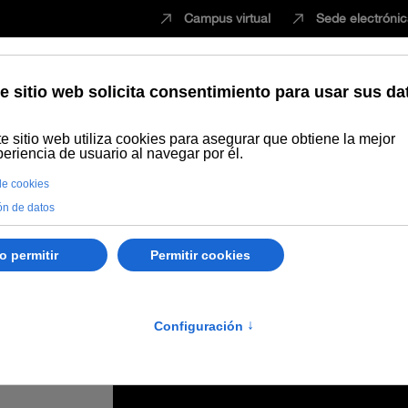
Campus virtual
Sede electróni
Estudiar
Innovación
Vida universita
bida que el Gobierno ponga en marcha cuanto antes la Ley de Cambio C