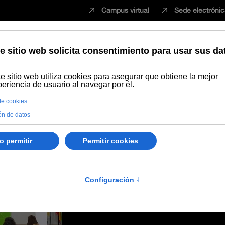
Campus virtual
Sede electróni
Estudiar
Innovación
Vida universita
a en La Rábida dentro del Máster en Educomunicación