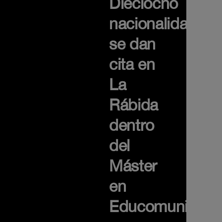
Dieciocho
nacionalidades
se dan
cita en
La
Rábida
dentro
del
Máster
en
Educomunicaci