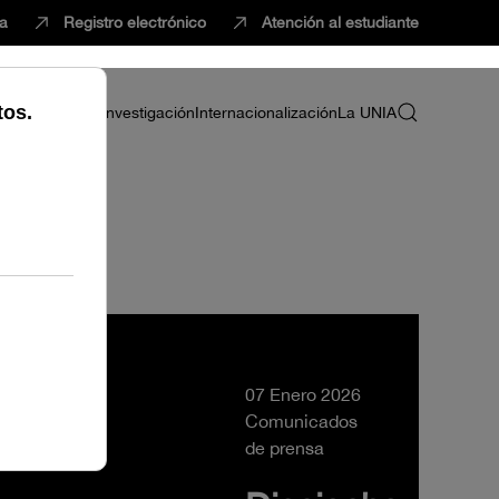
ca
Registro electrónico
Atención al estudiante
ria
Profesorado
Investigación
Internacionalización
La UNIA
07 Enero 2026
Comunicados
de prensa