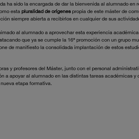
bida ha sido la encargada de dar la bienvenida al alumnado en 
 como esta
pluralidad de orígenes
propia de este máster de comun
ución siempre abierta a recibirlos en cualquier de sus activid
 animado al alumnado a aprovechar esta experiencia académica
 destacando que ya se cumple la 16ª promoción con un grupo m
pone de manifiesto la consolidada implantación de estos estu
ras y profesores del Máster, junto con el personal administrat
ón a apoyar al alumnado en las distintas tareas académicas y 
a nueva etapa formativa.