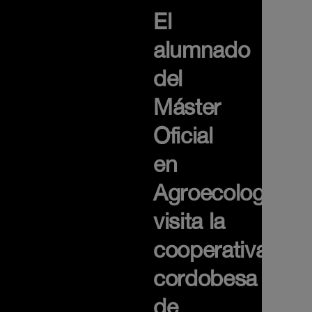
El
alumnado
del
Máster
Oficial
en
Agroecología
visita la
cooperativa
cordobesa
de