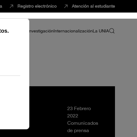
ca
Registro electrónico
Atención al estudiante
ria
Profesorado
Investigación
Internacionalización
La UNIA
mocafre
23 Febrero
2022
Comunicados
de prensa