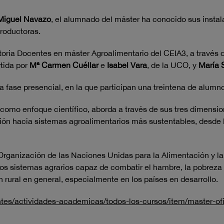
iguel Navazo
, el alumnado del máster ha conocido sus insta
productoras.
oria Docentes en máster Agroalimentario del CEIA3, a través d
tida por
Mª Carmen Cuéllar
e
Isabel Vara
, de la UCO, y
María S
fase presencial, en la que participan una treintena de alumnos
como enfoque científico, aborda a través de sus tres dimensi
sición hacia sistemas agroalimentarios más sustentables, desde 
rganización de las Naciones Unidas para la Alimentación y la 
s sistemas agrarios capaz de combatir el hambre, la pobreza ru
 rural en general, especialmente en los países en desarrollo.
ntes/actividades-academicas/todos-los-cursos/item/master-of