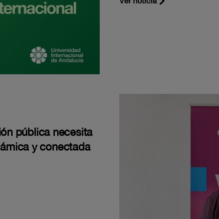
Ver noticia
ión pública necesita
námica y conectada