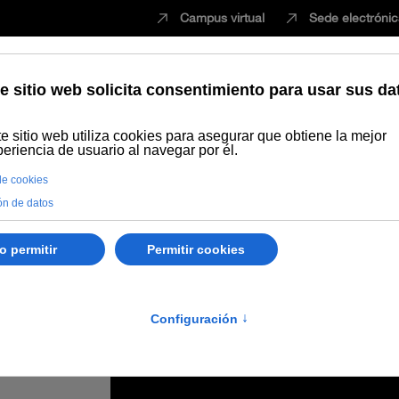
Campus virtual
Sede electróni
Estudiar
Innovación
Vida universita
oecología visita la cooperativa cordobesa de alimentos ecológicos Al