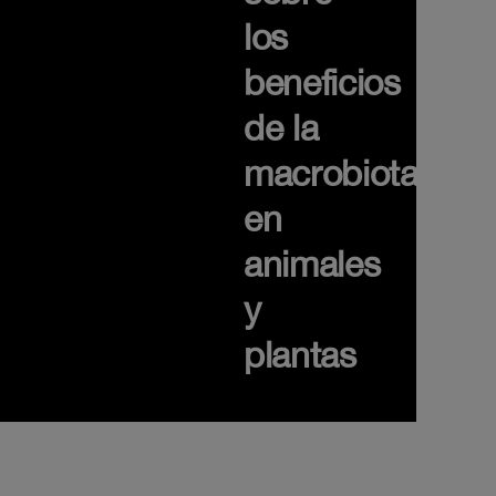
los
beneficios
de la
macrobiota
en
animales
y
plantas