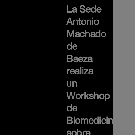
La Sede
Antonio
Machado
de
Baeza
realiza
un
Workshop
de
Biomedicina
sobre