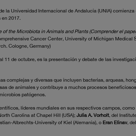
la Universidad Internacional de Andalucía (UNIA) comienza el
 en 2017.
 of the Microbiota in Animals and Plants (Comprender el papel
mprehensive Cancer Center, University of Michigan Medical S
arch. Cologne, Germany)
 al 11 de octubre, es la presentación y debate de las investi
 complejas y diversas que incluyen bacterias, arqueas, hongo
osas de animales y contribuye a muchos procesos beneficiosos e
a microbios patógenos.
ientíficos, líderes mundiales en sus respectivos campos, como
North Carolina at Chapel Hill (USA);
Julia A. Vorholt
, del Institu
ristian-Albrechts-University of Kiel (Alemania), o
Eran Elinav
, d