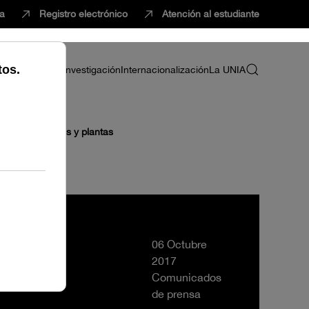
ca
Registro electrónico
Atención al estudiante
ria
Profesorado
Investigación
Internacionalización
La UNIA
ota en animales y plantas
06 Octubre
2017
Comunicados
de prensa