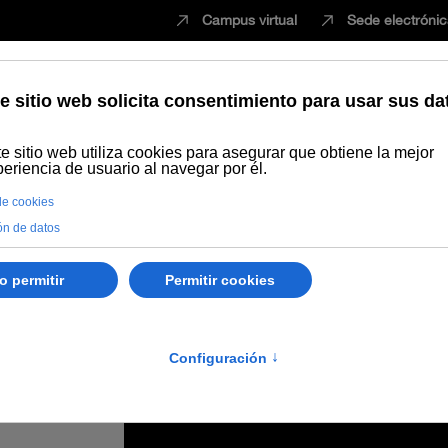
Campus virtual
Sede electróni
Estudiar
Innovación
Vida universita
liza un Workshop de Biomedicina sobre los beneficios de la macrobi