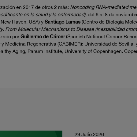
ización en 2017 de otros 2 más:
Noncoding RNA-mediated metab
ificante en la salud y la enfermedad),
del 6 al 8 de noviemb
e. New Haven, USA) y
Santiago Lamas
(Centro de Biología Mole
ty: From Molecular Mechanisms to Disease (Inestabilidad cro
nizado por
Guillermo de Cárcer
(Spanish National Cancer Resear
 y Medicina Regenerativa (CABIMER); Universidad de Sevilla,
althy Aging, Panum Institute, University of Copenhagen. Cop
29 Julio 2026