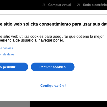
Campus virtual
Sede electróni
Estudiar
Innovación
Vida universita
séptima edición del máster en Comunicación y Educación Audiovisual