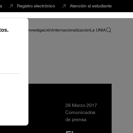
ca
Registro electrónico
Atención al estudiante
ria
Profesorado
Investigación
Internacionalización
La UNIA
28 Marzo 2017
Comunicados
de prensa