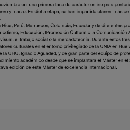
oviembre en una primera fase de carácter online para posteri
nero y marzo. En dicha etapa, se han impartido clases más de 40
.
 Rica, Perú, Marruecos, Colombia, Ecuador y de diferentes pro
riodismo, Educación, lPromoción Cultural o la Comunicación A
diovisual, el trabajo social o la mercadotecnia. Durante estos t
lores culturales en el entorno privilegiado de la UNIA en Huel
de la UHU, Ignacio Aguaded, y de gran parte del equipo de pro
ndimiento académico desde que se implantara el Máster en el 
tava edición de este Máster de excelencia internacional.