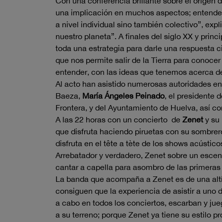
Con una conferencia brillante sobre el origen 
una implicación en muchos aspectos; entender 
a nivel individual sino también colectivo”, exp
nuestro planeta”. A finales del siglo XX y pri
toda una estrategia para darle una respuesta ci
que nos permite salir de la Tierra para conoce
entender, con las ideas que tenemos acerca de 
Al acto han asistido numerosas autoridades en
Baeza,
María Ángeles Peinado
, el presidente 
Frontera, y del Ayuntamiento de Huelva, así 
A las 22 horas con un concierto de
Zenet
y su 
que disfruta haciendo piruetas con su sombrero
disfruta en el tête a tète de los shows acústi
Arrebatador y verdadero, Zenet sobre un escen
cantar a capella para asombro de las primeras f
La banda que acompaña a Zenet es de una altís
consiguen que la experiencia de asistir a uno 
a cabo en todos los conciertos, escarban y jueg
a su terreno; porque Zenet ya tiene su estilo pr