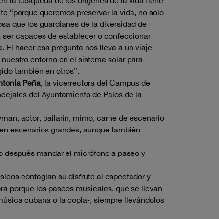
en la búsqueda de los orígenes de la vida tiene
te “porque queremos preservar la vida, no solo
cosa que los guardianes de la diversidad de
 a ser capaces de establecer o confeccionar
a. El hacer esa pregunta nos lleva a un viaje
 nuestro entorno en el sistema solar para
gido también en otros”.
ntonia Peña
, la vicerrectora del Campus de
oncejales del Ayuntamiento de Palos de la
wman, actor, bailarín, mimo, carne de escenario
ta en escenarios grandes, aunque también
to después mandar el micrófono a paseo y
icos contagian su disfrute al espectador y
ora porque los paseos musicales, que se llevan
a música cubana o la copla-, siempre llevándolos