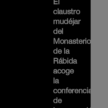
El
claustro
mudéjar
del
Monasterio
de la
Rábida
acoge
la
conferencia
de