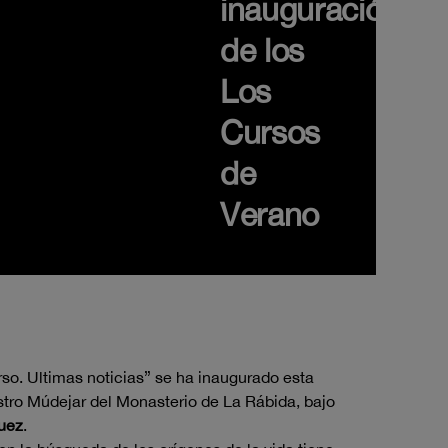
inauguración
de los
Los
Cursos
de
Verano
so. Ultimas noticias” se ha inaugurado esta
stro Múdejar del Monasterio de La Rábida, bajo
uez
.