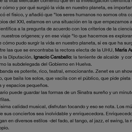
de la vida Mercader comentó que en la investigación científica 
cómo y por qué surgió la vida en nuestro planeta, es importan
licó el físico, y añadió que “los seres humanos no somos otra 
ncipios del XXI, estamos en una situación en la que empezamos
entífica a la pregunta de acuerdo con los criterios de la cienci
r nuestros orígenes; y en ese viaje “lo que hacemos es explorar
cómo pudo surgir la vida en nuestro planeta, si es que ha sur
tre las que se encontraba la rectora electa de la UHU,
María A
de la Diputación,
Ignacio Caraballo
; la teniente de alcalde y c
como la subdelegada del Gobierno en Huelva.
banda es potente, rico, teatral, emocionante. Zenet es un sho
, que baila los solos, que vacila con el público, que pide pis
cos y espacios pequeños.
ario puede guardar las formas de un Sinatra sureño y un minu
ilas.
ima calidad musical, disfrutan tocando y eso se nota. Los mús
de sus conciertos sea inolvidable y enriquecedora. Enriqueced
an en diversos estilos -del fado, al tango, al jazz, el swing, l
opio.