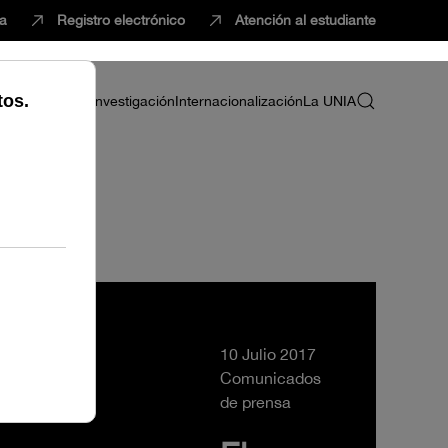
ca
Registro electrónico
Atención al estudiante
ria
Profesorado
Investigación
Internacionalización
La UNIA
e Verano
10 Julio 2017
Comunicados
de prensa