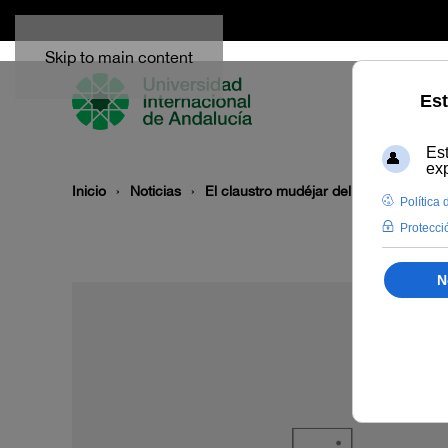
Skip to main content
Inicio
Noticias
El claustro mudéjar del Monasterio d