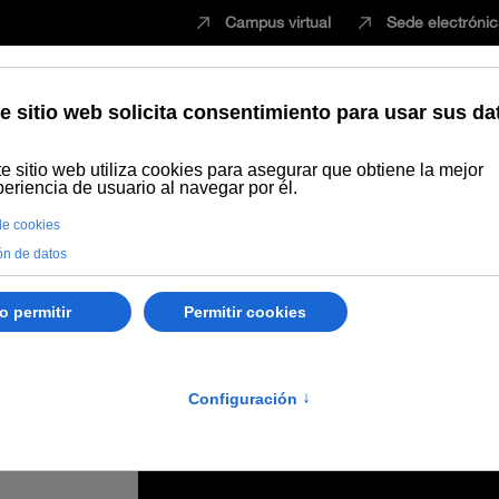
Campus virtual
Sede electróni
Estudiar
Innovación
Vida universita
e la Rábida acoge la conferencia de inauguración de los Los Cursos d