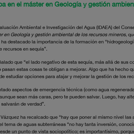
ipa en el máster en Geología y gestión ambien
Evaluación Ambiental e Investigación del Agua (IDAEA) del Cons
r en
Geología y gestión ambiental de los recursos mineros
, q
 ha destacado la importancia de la formación en “hidrogeologí
de recursos en sequía”.
eñalado que “el lado negativo de esta sequía, más allá de sus
o pasan estas cosas te obligan a mejorar. Algo que ha hecho q
 de estudiar opciones para atajar y mejorar la gestión de los rec
ementado aspectos de emergencia técnica (como agua regenera
 aunque sean más caras, pero te pueden salvar. Luego, hay alt
e salvarán de verdad”.
o, Vázquez ha recalcado que “hay que poner al mismo nivel las 
el tema de aguas subterráneas “no hay tanta inversión, conoci
de un punto de vista sociopolítico; es importantísimo, porque