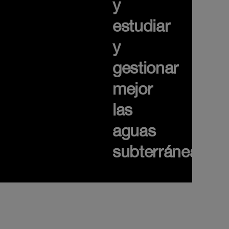
y
estudiar
y
gestionar
mejor
las
aguas
subterráneas