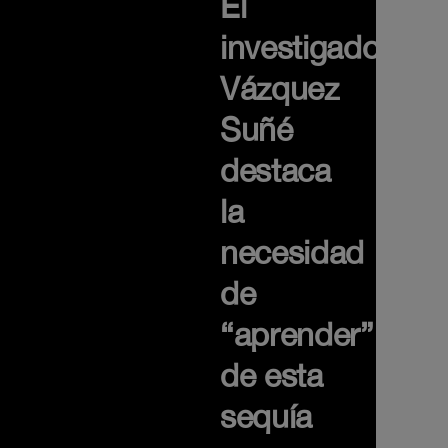
El
investigador
Vázquez
Suñé
destaca
la
necesidad
de
“aprender”
de esta
sequía