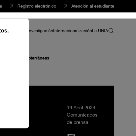
ca
Registro electrónico
Atención al estudiante
ria
Profesorado
Investigación
Internacionalización
La UNIA
or las aguas subterráneas
19 Abril 2024
Comunicados
de prensa