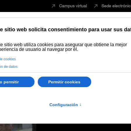
Campus virtual
Sede electróni
Estudiar
Innovación
Vida universita
la necesidad de “aprender” de esta sequía y estudiar y gestionar mej