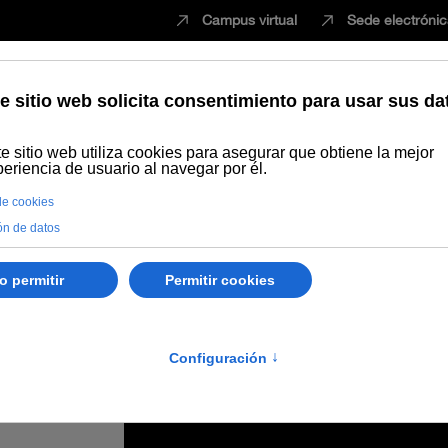
Campus virtual
Sede electróni
Estudiar
Innovación
Vida universita
UNIA se reúne en La sede de La Rábida y da a conocer la oferta de be