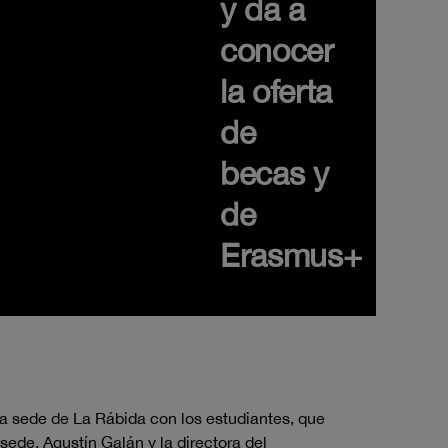
y da a
conocer
la oferta
de
becas y
de
Erasmus+
la sede de La Rábida con los estudiantes, que
sede, Agustín Galán y la directora del