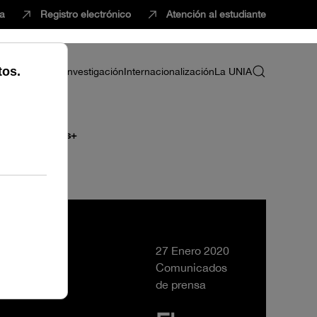
ca
Registro electrónico
Atención al estudiante
ria
Profesorado
Investigación
Internacionalización
La UNIA
cas y de Erasmus+
27 Enero 2020
Comunicados
de prensa