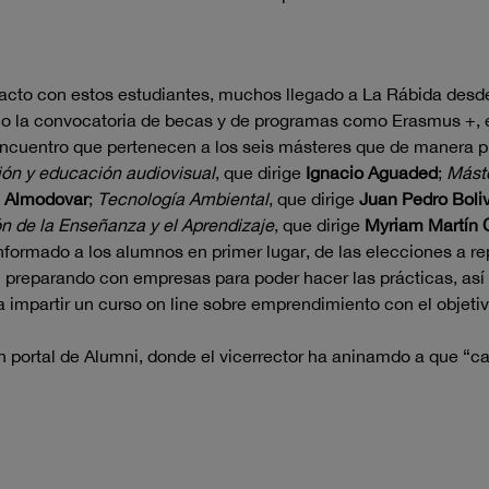
tacto con estos estudiantes, muchos llegado a La Rábida desde
mo la convocatoria de becas y de programas como Erasmus +, e
encuentro que pertenecen a los seis másteres que de manera p
ón y educación audiovisual
, que dirige
Ignacio Aguaded
;
Máste
e Almodovar
;
Tecnología Ambiental
, que dirige
Juan Pedro Boli
ón de la Enseñanza y el Aprendizaje
, que dirige
Myriam Martín 
a informado a los alumnos en primer lugar, de las elecciones a
án preparando con empresas para poder hacer las prácticas, a
 impartir un curso on line sobre emprendimiento con el objeti
 un portal de Alumni, donde el vicerrector ha aninamdo a que 