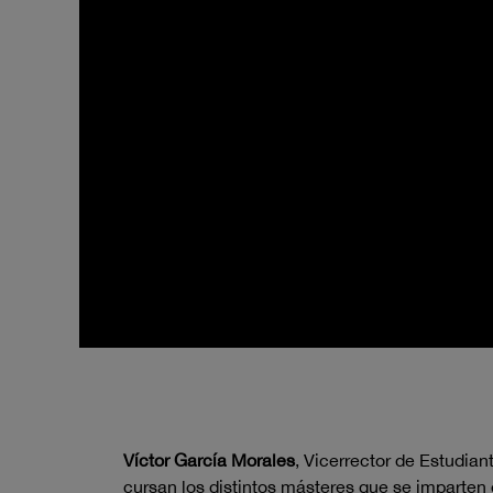
Víctor García Morales
, Vicerrector de Estudia
cursan los distintos másteres que se imparten e