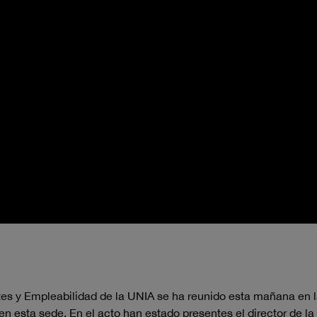
ntes y Empleabilidad de la UNIA se ha reunido esta mañana en 
n esta sede. En el acto han estado presentes el director de la 