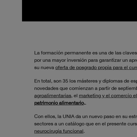
La formación permanente es una de las claves 
por una mayor inversión para garantizar un apre
su nueva
oferta de posgrado propia para el cu
En total, son 35 los másteres y diplomas de es
novedades que comienzan a partir de septiemb
agroalimentarias
, el
marketing y el comercio e
patrimonio alimentario
.
.
Con ellos, la UNIA da un nuevo paso en su est
sectores a un catálogo que en el presente cu
neurocirugía funcional
.