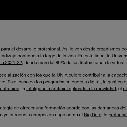
para el desarrollo profesional. Así lo ven desde organismos 
ndizaje continuo a lo largo de la vida. En esta línea, la Univ
rso 2021-22
, donde más del 80% de los títulos tienen la virtu
pecialización con los que la UNIA quiere contribuir a la capac
re. Es el caso de los posgrados en
energía digital
, la
gestión e
lectrónico
, la
inteligencia artificial aplicada a la movilidad
, el
a
rategia de ofrecer una formación acorde con las demandas del 
rso ya introducía campos en auge como el
Big Data
, la
protecci