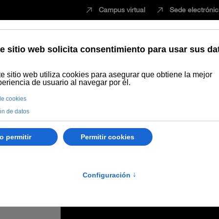
Campus virtual
Sede electróni
Estudiar
Innovación
Vida universita
tos 34 másteres y diplomas de la UNIA