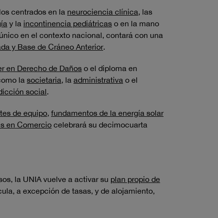
ulos centrados en la
neurociencia clínica
, las
gía
y la
incontinencia pediátricas
o en la mano
 único en el contexto nacional, contará con una
ada y Base de Cráneo Anterior
.
r en Derecho de Daños
o el diploma en
 como la
societaria
, la
administrativa
o el
sdicción social
.
rtes de equipo
,
fundamentos de la energía solar
es en Comercio
celebrará su decimocuarta
sos, la UNIA vuelve a activar su
plan propio de
ula, a excepción de tasas, y de alojamiento,