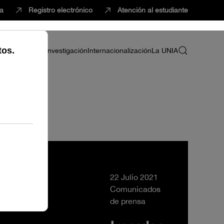
ca
Registro electrónico
Atención al estudiante
ria
Profesorado
Investigación
Internacionalización
La UNIA
22 Julio 2021
Comunicados
de prensa