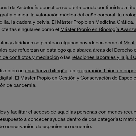
ional de Andalucía consolida su oferta dando continuidad a tít
grafía clínica
, la
valoración médica del caño corporal
, la
urolo
dilla
, la
cadera y pelvis
. El
Máster Propio en Medicina Gráfica
,
s ofertas singulares como el
Máster Propio en Rinología Avanz
ciales y Jurídicas se plantean algunas novedades como el
Máste
tulos que refuerzan un catálogo que abarca áreas del Derecho
n de conflictos y mediación
o las
relaciones laborales y la juri
alización en
enseñanza bilingüe
, en
preparación física en depo
igital
. El
Máster Propio en Gestión y Conservación de Especi
ción de pandemia.
dos y facilitar el acceso de aquellas personas con menos recur
presupuesto a conceder ayudas dentro de dos categorías: matríc
 de conservación de especies en comercio.