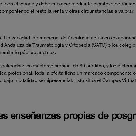
te todo el verano y debe cursarse mediante registro electróni
omponiendo el resto la renta y otras circunstancias a valorar.
 la Universidad Internacional de Andalucía actúa en colabora
d Andaluza de Traumatología y Ortopedia (SATO) o los colegio
versitario público andaluz.
alidades: los másteres propios, de 60 créditos, y los diplomas
tica profesional, toda la oferta tiene un marcado componente onl
to bajo modalidad semipresencial. Esto sitúa el Campus Virtua
las enseñanzas propias de posg