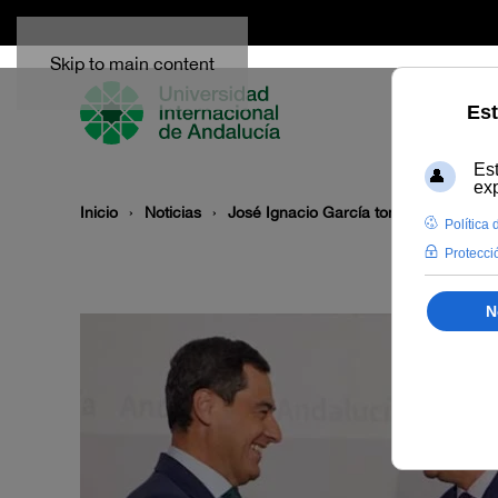
Skip to main content
Inicio
Noticias
José Ignacio García toma posesión co