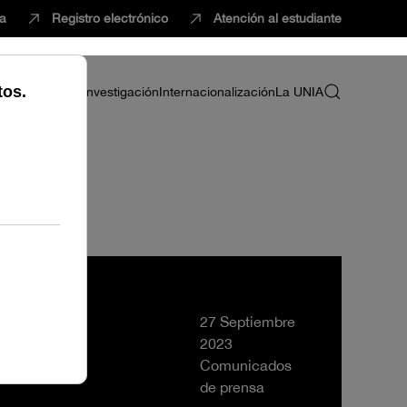
ca
Registro electrónico
Atención al estudiante
ria
Profesorado
Investigación
Internacionalización
La UNIA
27 Septiembre
2023
Comunicados
de prensa