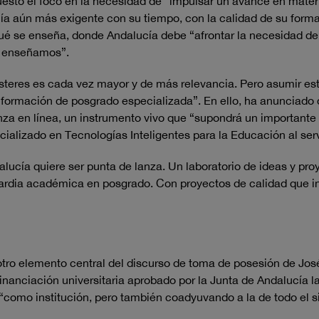
puesto el foco en la necesidad de “impulsar un avance en mater
ía aún más exigente con su tiempo, con la calidad de su form
 qué se enseña, donde Andalucía debe “afrontar la necesidad d
mo enseñamos”.
ásteres es cada vez mayor y de más relevancia. Pero asumir esta
 formación de posgrado especializada”. En ello, ha anunciado 
a en línea, un instrumento vivo que “supondrá un importante
lizado en Tecnologías Inteligentes para la Educación al servi
alucía quiere ser punta de lanza. Un laboratorio de ideas y pro
uardia académica en posgrado. Con proyectos de calidad que i
 otro elemento central del discurso de toma de posesión de Jos
inanciación universitaria aprobado por la Junta de Andalucía 
 “como institución, pero también coadyuvando a la de todo el s