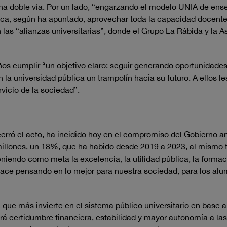
na doble vía. Por un lado, “engarzando el modelo UNIA de ens
lica, según ha apuntado, aprovechar toda la capacidad docent
en las “alianzas universitarias”, donde el Grupo La Rábida y la
ños cumplir “un objetivo claro: seguir generando oportunidades 
n la universidad pública un trampolín hacia su futuro. A ellos 
vicio de la sociedad”.
cerró el acto, ha incidido hoy en el compromiso del Gobierno 
llones, un 18%, que ha habido desde 2019 a 2023, al mismo t
 teniendo como meta la excelencia, la utilidad pública, la form
hace pensando en lo mejor para nuestra sociedad, para los alum
ue más invierte en el sistema público universitario en base a 
rá certidumbre financiera, estabilidad y mayor autonomía a las