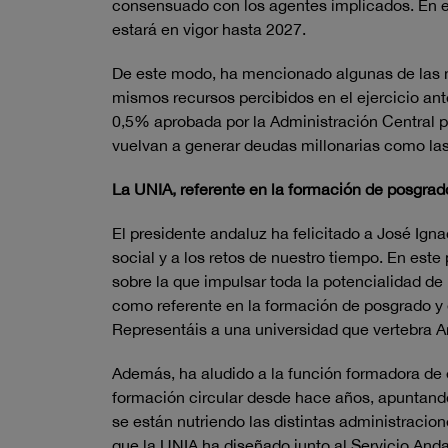
consensuado con los agentes implicados. En est
estará en vigor hasta 2027.
De este modo, ha mencionado algunas de las n
mismos recursos percibidos en el ejercicio ante
0,5% aprobada por la Administración Central 
vuelvan a generar deudas millonarias como la
La UNIA, referente en la formación de posgrad
El presidente andaluz ha felicitado a José Ig
social y a los retos de nuestro tiempo. En este
sobre la que impulsar toda la potencialidad de 
como referente en la formación de posgrado y 
Representáis a una universidad que vertebra A
Además, ha aludido a la función formadora de 
formación circular desde hace años, apuntando
se están nutriendo las distintas administracio
que la UNIA ha diseñado junto al Servicio And