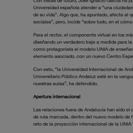
Con vistas de futuro, José Ignacio García ha 
Universidad española atender a “una ciudadan
de su vida”. Algo que, ha apuntado, afecta al
sociales”, pero, incide “sobre todo, en el có
Para el rector, el componente virtual en los m
diseñando un verdadero traje a medida para la
como protagonista el modelo UNIA de enseñanz
elemento asociado, con un nuevo Centro Especia
Con esto, “la Universidad Internacional de And
Universitario Público Andaluz esté en la vang
nuestras aulas”, ha defendido.
Apertura internacional
Las relaciones fuera de Andalucía han sido el
de ruta marcada, dentro del nuevo modelo de f
reto de la proyección internacional de la UNIA