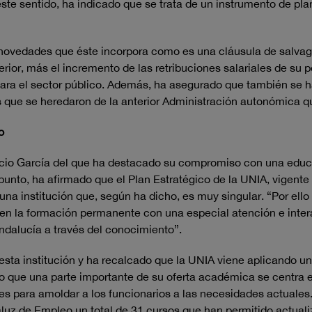
e sentido, ha indicado que se trata de un instrumento de plani
ovedades que éste incorpora como es una cláusula de salvagu
rior, más el incremento de las retribuciones salariales de su pe
para el sector público. Además, ha asegurado que también se 
s que se heredaron de la anterior Administración autonómica 
o
nacio García del que ha destacado su compromiso con una educa
 punto, ha afirmado que el Plan Estratégico de la UNIA, vigente
una institución que, según ha dicho, es muy singular. “Por ello
en la formación permanente con una especial atención e intera
ndalucía a través del conocimiento”.
esta institución y ha recalcado que la UNIA viene aplicando 
 que una parte importante de su oferta académica se centra en
nes para amoldar a los funcionarios a las necesidades actuales
aluz de Empleo un total de 31 cursos que han permitido actual