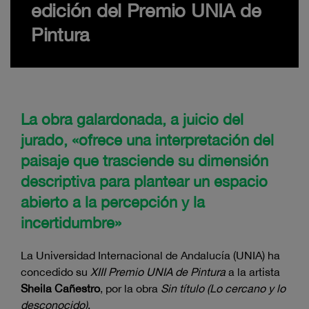
edición del Premio UNIA de
Pintura
La obra galardonada, a juicio del
jurado, «ofrece una interpretación del
paisaje que trasciende su dimensión
descriptiva para plantear un espacio
abierto a la percepción y la
incertidumbre»
La Universidad Internacional de Andalucía (UNIA) ha
concedido su
XIII Premio UNIA de Pintura
a la artista
Sheila Cañestro
, por la obra
Sin título (Lo cercano y lo
desconocido)
.