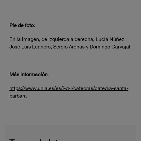
Pie de foto
:
En la imagen, de izquierda a derecha, Lucía Núñez,
José Luis Leandro, Sergio Arenas y Domingo Carvajal.
Más información
:
https://www.unia.es/es/i-d-i/catedras/catedra-santa-
barbara