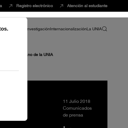
ca
Registro electrónico
Atención al estudiante
ria
Profesorado
Investigación
Internacionalización
La UNIA
 Cursos de Verano de la UNIA
11 Julio 2018
Comunicados
de prensa