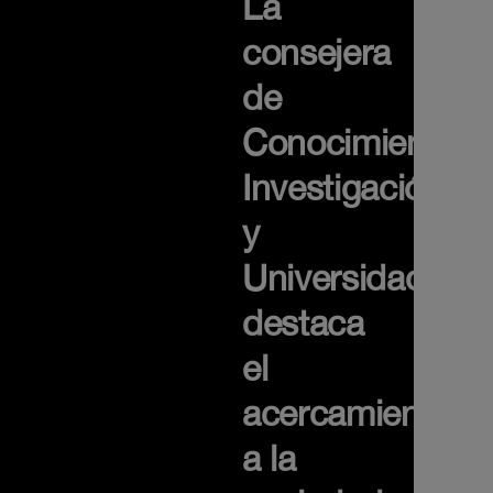
La
consejera
de
Conocimiento,
Investigación
y
Universidades
destaca
el
acercamiento
a la