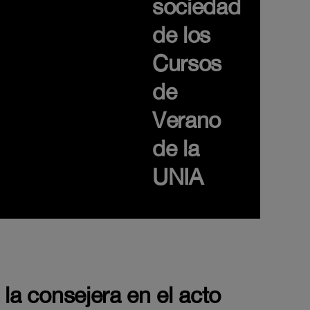
sociedad
de los
Cursos
de
Verano
de la
UNIA
 la consejera en el acto