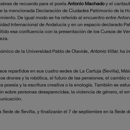
labras de recuerdo para el poeta
Antonio Machado
y el cantau
 la mencionada Declaración de Ciudades Patrimonio de la Hum
miento. De igual modo se ha referido al encuentro entre Anto
idad Internacional de Andalucía y en un espacio declarado Pa
tido esa confluencia con la presentación de los Cursos de Vera
aeza.
onómico de la Universidad Pablo de Olavide,
Antonio Villar
, ha 
sos repartidos en sus cuatro sedes de La Cartuja (Sevilla), Má
drones y la robótica, el futuro de las pensiones, el cambio cl
 la poesía y la escritura creativa o la enología. También se e
ón sobre personas desaparecidas, la violencia de género, el 
municación.
 Sede de Sevilla, y finalizarán el 7 de septiembre en la Sede 