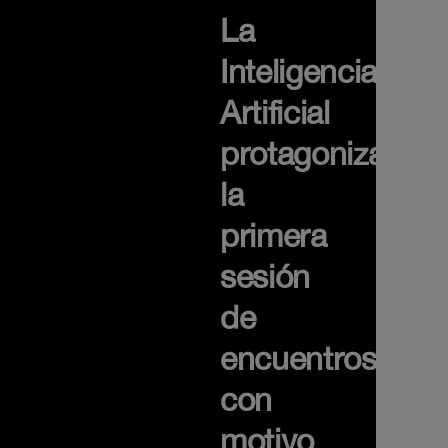
La
Inteligencia
Artificial
protagoniza
la
primera
sesión
de
encuentros
con
motivo