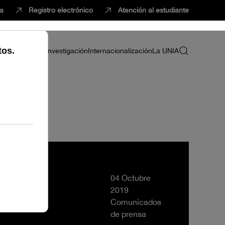
ca
Registro electrónico
Atención al estudiante
ria
Profesorado
Investigación
Internacionalización
La UNIA
IA
04 Octubre
2019
Comunicados
de prensa