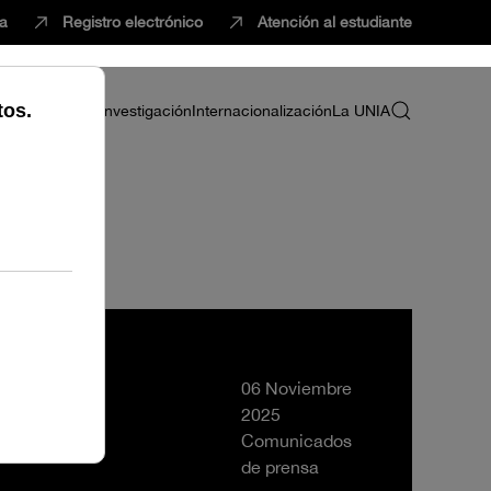
ca
Registro electrónico
Atención al estudiante
ria
Profesorado
Investigación
Internacionalización
La UNIA
06 Noviembre
2025
Comunicados
de prensa