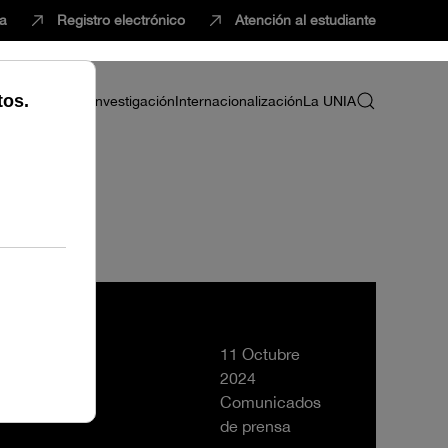
ca
Registro electrónico
Atención al estudiante
ria
Profesorado
Investigación
Internacionalización
La UNIA
11 Octubre
2024
Comunicados
de prensa