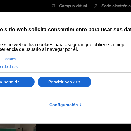
Campus virtual
Sede electróni
Estudiar
Innovación
Vida universita
coge las X Jornadas Doctorales TIC