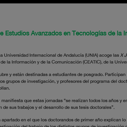
de Estudios Avanzados en Tecnologías de la 
a Universidad Internacional de Andalucía (UNIA) acoge las
X J
e la Información y de la Comunicación (CEATIC), de la Univer
ctubre y están destinadas a estudiantes de posgrado. Participa
los grupos de investigación, y profesores del programa del doc
ollan.
, manifiesta que estas jornadas “se realizan todos los años y e
 de sus trabajos y el desarrollo de sus tesis doctorales”.
 apartado en el que los doctorandos de primer año explican lo 
estigación del trabajo de los distintos grupos de investigación