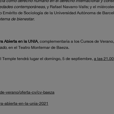
ncia como derecho humano en el derecho internacional y const
ociedades contemporáneas
, y Rafael Navarro-Valls; y el miércole
co Emérito de Sociología de la Universidad Autónoma de Barce
istema de bienestar
.
ra Abierta en la UNIA
, complementaria a los Cursos de Verano, 
ado
, en el Teatro Montemar de Baeza.
l Temple tendrá lugar el domingo, 5 de septiembre,
a las 21.00
-de-verano/oferta-cv/cv-baeza
ra-abierta-en-la-unia-2021