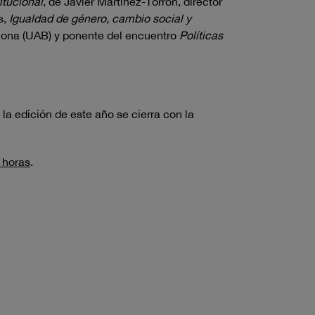
itucional
, de Javier Martínez-Torrón, director
s,
Igualdad de género, cambio social y
lona (UAB) y ponente del encuentro
Políticas
la edición de este año se cierra con la
 horas
.