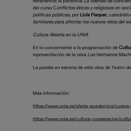
retransmite la ponencia
La libertad de concie
del curso C
onflictos éticos y religiosos en s
políticas públicas
, por
Lluís Flaquer
, catedráti
familiares para afrontar los nuevos retos del s
Cultura Abierta en la UNIA
En lo concerniente a la programación de
Cultu
representación de la obra
Los hermanos Mach
La puesta en escena de esta obra de Teatro de
Más información:
https://www.unia.es/oferta-academica/cursos
https://www.unia.es/cultura-cooperacion/cultu