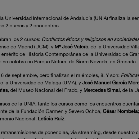
Universidad Internacional de Andalucía (UNIA) finaliza la sem
n 2 cursos y 2 encuentros.
lebran los 2 cursos:
Conflictos éticos y religiosos en socieda
tense de Madrid (UCM), y
Mª José Valero
, de la Universidad Vil
o emérito de Historia Contemporánea de la Universidad de Gr
ue se celebra en Parque Natural de Sierra Nevada, en Granada.
 de septiembre, pero finalizan el miércoles, 8. Y son:
Política
de la Universidad de Málaga (UMA), y
José Manuel García Mor
rias
, del Museo Nacional del Prado, y
Mercedes Simal
, de la 
rsos de la UNIA, tanto los cursos como los encuentros cuentan
dente de la Fundación Carmen y Severo Ochoa,
César Nombela
rimonio Nacional,
Leticia Ruiz
.
retransmisiones de ponencias, vía streaming, desde nuestro c