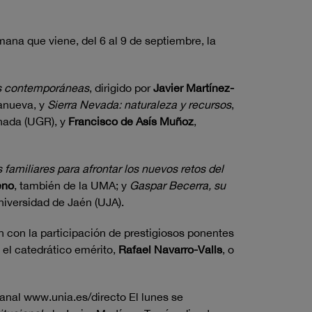
ana que viene, del 6 al 9 de septiembre, la
des contemporáneas
, dirigido por
Javier Martínez-
lanueva, y
Sierra Nevada: naturaleza y recursos
,
anada (UGR), y
Francisco de Asís Muñoz
,
s familiares para afrontar los nuevos retos del
eno
, también de la UMA; y
Gaspar Becerra, su
Universidad de Jaén (UJA).
 con la participación de prestigiosos ponentes
; el catedrático emérito,
Rafael Navarro-Valls
, o
anal www.unia.es/directo El lunes se