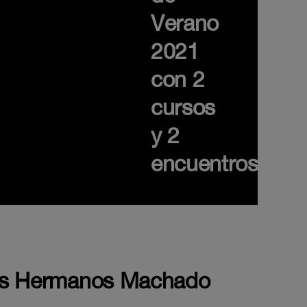
Verano
2021
con 2
cursos
y 2
encuentros
 Los Hermanos Machado