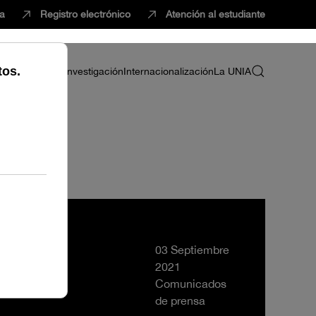
ca
Registro electrónico
Atención al estudiante
ria
Profesorado
Investigación
Internacionalización
La UNIA
 2 encuentros
03 Septiembre
2021
Comunicados
de prensa