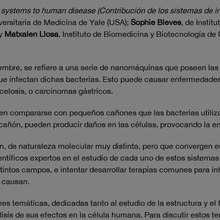
on systems to human disease (Contribución de los sistemas de
versitaria de Medicina de Yale (USA);
Sophie Bleves
, de Instit
 y
Matxalen Llosa
, Instituto de Biomedicina y Biotecnología
viembre, se refiere a una serie de nanomáquinas que poseen la
 que infectan dichas bacterias. Esto puede causar enfermedades
ucelosis, o carcinomas gástricos.
n compararse con pequeños cañones que las bacterias utilizan 
 cañón, pueden producir daños en las células, provocando la 
n, de naturaleza molecular muy distinta, pero que convergen e
tíficos expertos en el estudio de cada uno de estos sistemas p
istintos campos, e intentar desarrollar terapias comunes para in
 causan.
es temáticas, dedicadas tanto al estudio de la estructura y el
sis de sus efectos en la célula humana. Para discutir estos t