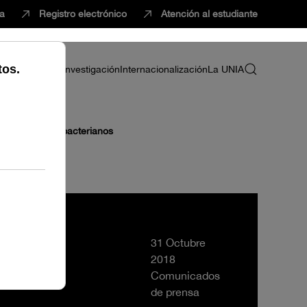
ca
Registro electrónico
Atención al estudiante
ria
Profesorado
Investigación
Internacionalización
La UNIA
 de inyección bacterianos
31 Octubre
2018
Comunicados
de prensa