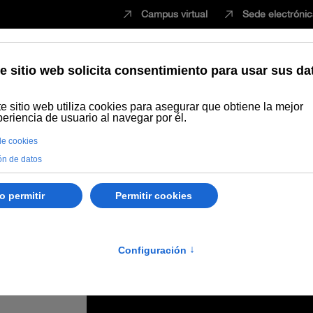
Campus virtual
Sede electróni
Estudiar
Innovación
Vida universita
naliza los Workshop de Biomedicina con un encuentro sobre sistemas