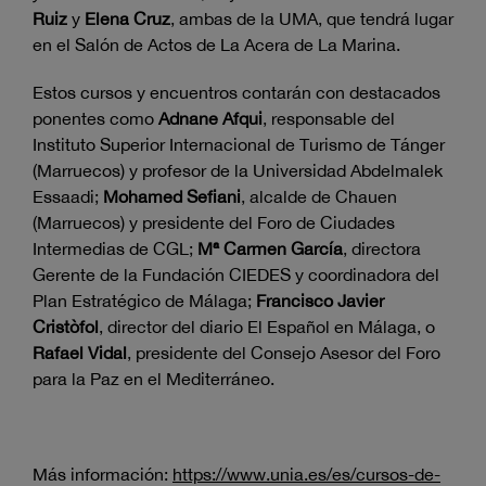
Ruiz
y
Elena Cruz
, ambas de la UMA, que tendrá lugar
en el Salón de Actos de La Acera de La Marina.
Estos cursos y encuentros contarán con destacados
ponentes como
Adnane Afqui
, responsable del
Instituto Superior Internacional de Turismo de Tánger
(Marruecos) y profesor de la Universidad Abdelmalek
Essaadi;
Mohamed Sefiani
, alcalde de Chauen
(Marruecos) y presidente del Foro de Ciudades
Intermedias de CGL;
Mª Carmen García
, directora
Gerente de la Fundación CIEDES y coordinadora del
Plan Estratégico de Málaga;
Francisco Javier
Cristòfol
, director del diario El Español en Málaga, o
Rafael Vidal
, presidente del Consejo Asesor del Foro
para la Paz en el Mediterráneo.
Más información:
https://www.unia.es/es/cursos-de-