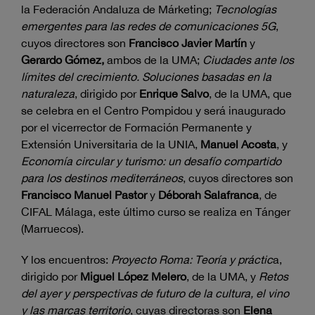
la Federación Andaluza de Márketing;
Tecnologías
emergentes para las redes de comunicaciones 5G
,
cuyos directores son
Francisco Javier Martín
y
Gerardo Gómez,
ambos de la UMA;
Ciudades ante los
límites del crecimiento. Soluciones basadas en la
naturaleza
, dirigido por
Enrique Salvo
, de la UMA, que
se celebra en el Centro Pompidou y será inaugurado
por el vicerrector de Formación Permanente y
Extensión Universitaria de la UNIA,
Manuel Acosta
, y
Economía circular y turismo: un desafío compartido
para los destinos mediterráneos
, cuyos directores son
Francisco Manuel Pastor
y
Déborah Salafranca
, de
CIFAL Málaga, este último curso se realiza en Tánger
(Marruecos).
Y los encuentros:
Proyecto Roma: Teoría y práctic
a,
dirigido por
Miguel López Melero
, de la UMA, y
Retos
del ayer y perspectivas de futuro de la cultura, el vino
y las marcas territorio
, cuyas directoras son
Elena