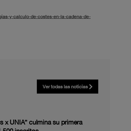
gias-y-calculo-de-costes-en-la-cadena-de-
Ver todas las noticias
les x UNIA” culmina su primera