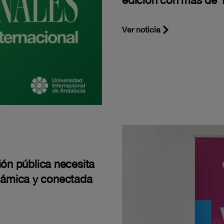
edición con más de 1
Ver noticia
ión pública necesita
námica y conectada