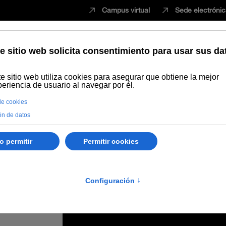
Campus virtual
Sede electróni
Estudiar
Innovación
Vida universita
cálculo de costes en la cadena de valor de los aceites de oliva