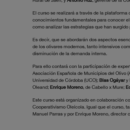
Rural de Jaén, y
Antonio Ruz
, gerente de la Co
El curso se realizará a través de la plataform
conocimientos fundamentales para conocer el c
como analizar las estrategias que han surgido 
Es decir, que se abordarán dos aspectos esencia
de los olivares modernos, tanto intensivos como
disminución de la demanda interna.
Para ello contará con la participación de expe
Asociación Española de Municipios del Olivo 
Universidad de Córdoba (UCO);
Blas Ogáyar
y
Oleand;
Enrique Moreno
, de Cabello x Mure;
E
Este curso está organizado en colaboración c
Cooperativismo Oleícola. Igual que el curso, t
Manuel Parras y por Enrique Moreno, director c