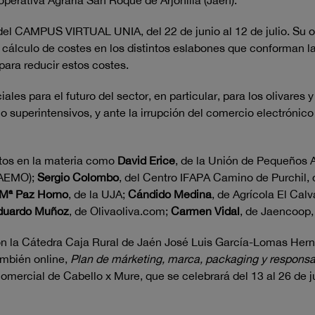
operativa Agraria San Roque de Arjonilla (Jaén).
a del CAMPUS VIRTUAL UNIA, del 22 de junio al 12 de julio. Su 
álculo de costes en los distintos eslabones que conforman la c
para reducir estos costes.
les para el futuro del sector, en particular, para los olivares 
 superintensivos, y ante la irrupción del comercio electrónico y
rtos en la materia como
David Erice
, de la Unión de Pequeños A
(AEMO);
Sergio Colombo
, del Centro IFAPA Camino de Purchil,
Mª Paz Horno
, de la UJA;
Cándido Medina
, de Agrícola El Calv
duardo Muñoz
, de Olivaoliva.com;
Carmen Vidal
, de Jaencoop,
on la Cátedra Caja Rural de Jaén José Luis García-Lomas He
ambién online,
Plan de márketing, marca, packaging y responsabi
omercial de Cabello x Mure, que se celebrará del 13 al 26 de ju