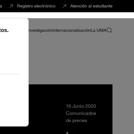
ca
Registro electrónico
Atención al estudiante
ria
Profesorado
Investigación
Internacionalización
La UNIA
16 Junio 2020
Comunicados
de prensa