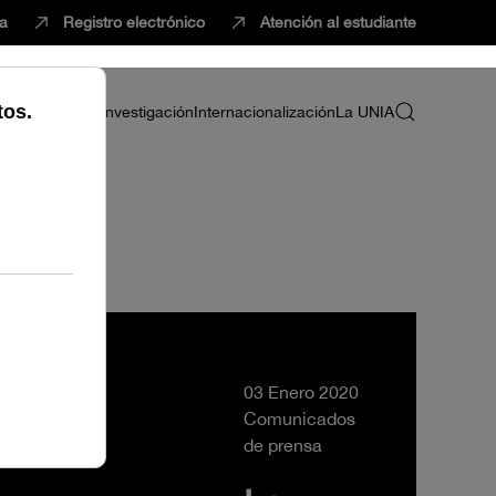
ca
Registro electrónico
Atención al estudiante
ria
Profesorado
Investigación
Internacionalización
La UNIA
03 Enero 2020
Comunicados
de prensa