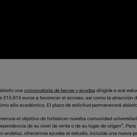
abierto
una
convocatoria de becas y ayudas
dirigida a sus estu
e 215.913 euros a favorecer el acceso, así como la atracción d
óximo año académico. El plazo de solicitud permanecerá abiert
tenemos el objetivo de fortalecer
nuestra comunidad universitar
pendencia de su nivel de renta o de su lugar de origen”. Para 
co andaluz, ofrecemos ayudas al estudio, incluida una nueva pa