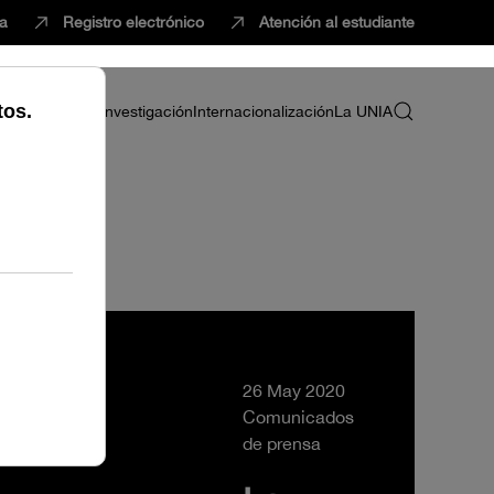
ca
Registro electrónico
Atención al estudiante
ria
Profesorado
Investigación
Internacionalización
La UNIA
26 May 2020
Comunicados
de prensa