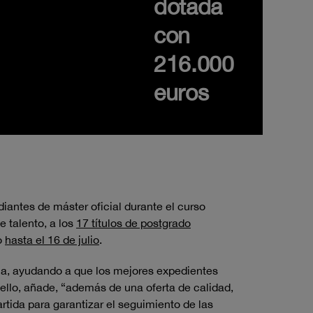
dotada
con
216.000
euros
diantes de máster oficial durante el curso
e talento, a los
1
7
títulos de postgrado
o
hasta
el
16
de julio
.
ia, ayudando a que los mejores expedientes
ello, añade, “además de una oferta de calidad,
rtida para garantizar el seguimiento de las