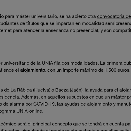
io para máster universitario, se ha
abierto otra
convocatoria de 
tudiantes de títulos que se impartan en modalidad semipresencial
ernet para atender la enseñanza no presencial, y son compatib
 universitario de la UNIA fija dos modalidades. La primera cu
atiende el
alojamiento
, con un importe máximo de 1.500 euros,
es de
La Rábida
(Huelva) o
Baeza
(Jaén), la ayuda para el aloj
 residencia. Además, en aquellos supuestos en que un máster pr
o de alarma por COVID-19, las ayudas de alojamiento y manute
 programa UNIA-online.
émico será el principal concepto que se tendrá en cuenta para
5 puntos, vinculando el medio punto restante a aquellos soli