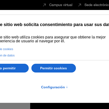
Campus virtual
Sede electróni
Estudiar
Innovación
Vida universita
as para cursar máster oficial dotada con 216.000 euros