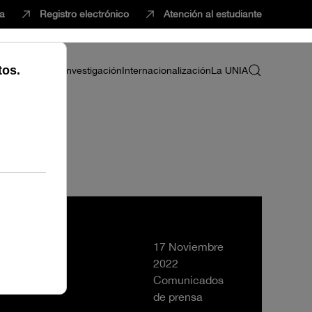
ca
Registro electrónico
Atención al estudiante
ria
Profesorado
Investigación
Internacionalización
La UNIA
ltural
17 Noviembre
2022
Comunicados
de prensa