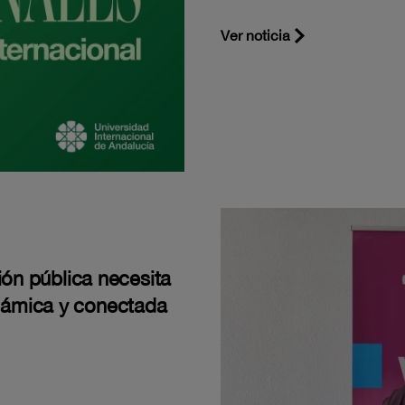
Ver noticia
ión pública necesita
námica y conectada