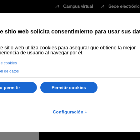
Campus virtual
Sede electróni
Estudiar
Innovación
Vida universita
a de Málaga un workshop sobre el cambio climático y el patrimonio cu