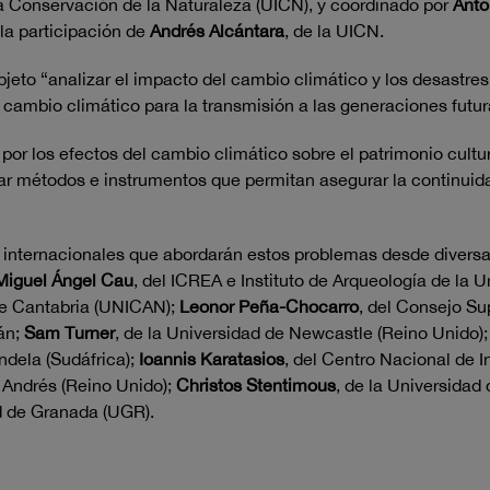
la Conservación de la Naturaleza (UICN), y coordinado por
Anton
la participación de
Andrés Alcántara
, de la UICN.
jeto “analizar el impacto del cambio climático y los desastres 
cambio climático para la transmisión a las generaciones futura
por los efectos del cambio climático sobre el patrimonio cult
lar métodos e instrumentos que permitan asegurar la continuid
 internacionales que abordarán estos problemas desde diversas
Miguel Ángel Cau
, del ICREA e Instituto de Arqueología de la 
 de Cantabria (UNICAN);
Leonor Peña-Chocarro
, del Consejo Su
mán;
Sam Turner
, de la Universidad de Newcastle (Reino Unido)
ndela (Sudáfrica);
Ioannis Karatasios
, del Centro Nacional de 
n Andrés (Reino Unido);
Christos Stentimous
, de la Universidad
ad de Granada (UGR).