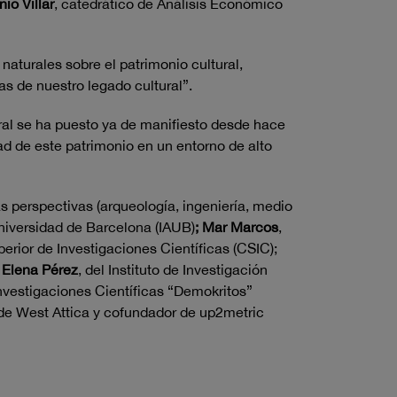
io Villar
, catedrático de Análisis Económico
naturales sobre el patrimonio cultural,
s de nuestro legado cultural”.
ural se ha puesto ya de manifiesto desde hace
ad de este patrimonio en un entorno de alto
 perspectivas (arqueología, ingeniería, medio
Universidad de Barcelona (IAUB)
; Mar Marcos
,
perior de Investigaciones Científicas (CSIC);
;
Elena Pérez
, del Instituto de Investigación
Investigaciones Científicas “Demokritos”
 de West Attica y cofundador de up2metric