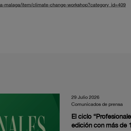
erta-malaga/item/climate-change-workshop?category_id=409
29 Julio 2026
Comunicados de prensa
El ciclo “Profesiona
edición con más de 1